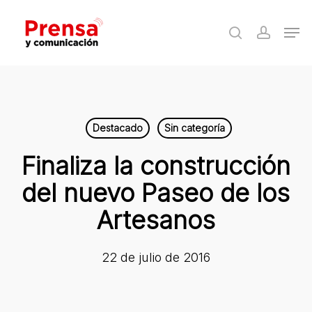
Skip
Men
to
search
accoun
Close
main
Menu
content
Destacado
Sin categoría
Finaliza la construcción
del nuevo Paseo de los
Artesanos
22 de julio de 2016