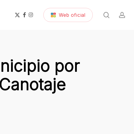
search
ac
x-
facebook
instagram
Web oficial
twitter
unicipio por
 Canotaje