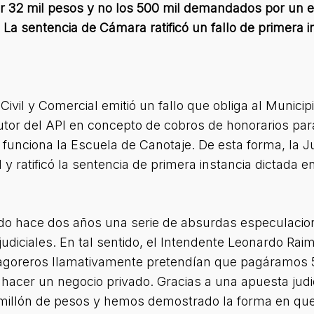
 32 mil pesos y no los 500 mil demandados por un eje
. La sentencia de Cámara ratificó un fallo de primera 
ivil y Comercial emitió un fallo que obliga al Municip
or del API en concepto de cobros de honorarios para 
funciona la Escuela de Canotaje. De esta forma, la Ju
l y ratificó la sentencia de primera instancia dictada 
tado hace dos años una serie de absurdas especulacion
udiciales. En tal sentido, el Intendente Leonardo Ra
s agoreros llamativamente pretendían que pagáramos
 hacer un negocio privado. Gracias a una apuesta jud
millón de pesos y hemos demostrado la forma en que