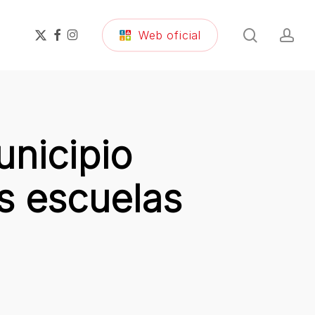
search
ac
x-
facebook
instagram
Web oficial
twitter
unicipio
s escuelas