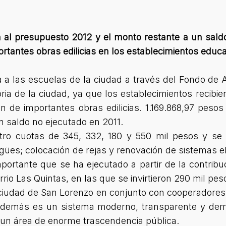
 al presupuesto 2012 y el monto restante a un saldo
mportantes obras edilicias en los establecimientos educ
za a las escuelas de la ciudad a través del Fondo de
oria de la ciudad, ya que los establecimientos reci
ón de importantes obras edilicias. 1.169.868,97 pes
n saldo no ejecutado en 2011.
tro cuotas de 345, 332, 180 y 550 mil pesos y se ut
ües; colocación de rejas y renovación de sistemas elé
ortante que se ha ejecutado a partir de la contrib
rio Las Quintas, en las que se invirtieron 290 mil pes
 ciudad de San Lorenzo en conjunto con cooperadores 
 además es un sistema moderno, transparente y dem
 un área de enorme trascendencia pública.