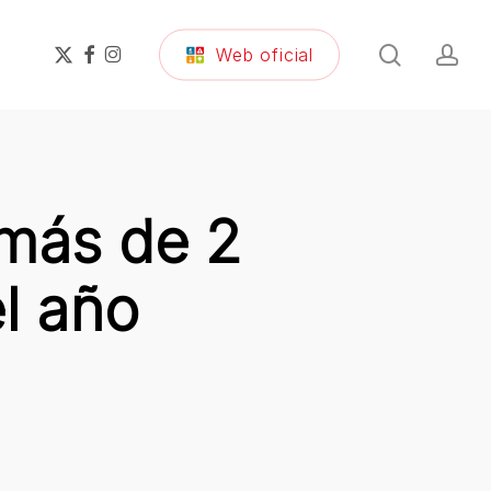
search
ac
x-
facebook
instagram
Web oficial
twitter
 más de 2
l año