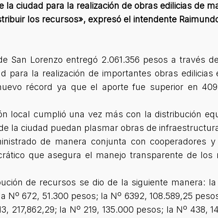
e la ciudad para la realización de obras edilicias de 
istribuir los recursos», expresó el intendente Raimund
 de San Lorenzo entregó 2.061.356 pesos a través de
d para la realización de importantes obras edilicias
 nuevo récord ya que el aporte fue superior en 40
ón local cumplió una vez más con la distribución equ
 de la ciudad puedan plasmar obras de infraestructur
nistrado de manera conjunta con cooperadores y 
rático que asegura el manejo transparente de los
ibución de recursos se dio de la siguiente manera: l
la Nº 672, 51.300 pesos; la Nº 6392, 108.589,25 pesos;
13, 217,862,29; la Nº 219, 135.000 pesos; la Nº 438, 1