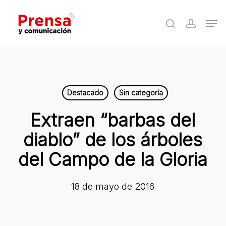
Skip
Men
to
search
accoun
Close
main
Menu
content
Destacado
Sin categoría
Extraen “barbas del
diablo” de los árboles
del Campo de la Gloria
18 de mayo de 2016