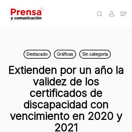
Skip
Men
to
search
accoun
Close
main
Menu
content
Destacado
Gráficas
Sin categoría
Extienden por un año la
validez de los
certificados de
discapacidad con
vencimiento en 2020 y
2021