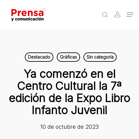
Skip
Men
to
search
accoun
Close
main
Menu
content
Destacado
Gráficas
Sin categoría
Ya comenzó en el
Centro Cultural la 7ª
edición de la Expo Libro
Infanto Juvenil
10 de octubre de 2023