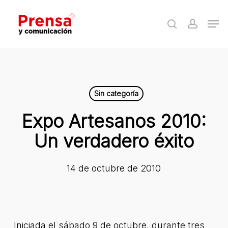
Skip
Men
to
search
accoun
Close
main
Menu
content
Sin categoría
Expo Artesanos 2010:
Un verdadero éxito
14 de octubre de 2010
Iniciada el sábado 9 de octubre, durante tres