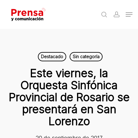
Skip
Men
to
search
accoun
Close
main
Menu
content
Destacado
Sin categoría
Este viernes, la
Orquesta Sinfónica
Provincial de Rosario se
presentará en San
Lorenzo
20 de septiembre de 2017