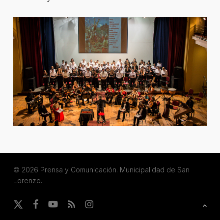
© 2026 Prensa y Comunicación. Municipalidad de San
Lorenzo.
x-
facebook
youtube
RSS
instagram
twitter