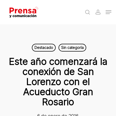
Skip
Men
to
search
accoun
Close
main
Menu
content
Destacado
Sin categoría
Este año comenzará la
conexión de San
Lorenzo con el
Acueducto Gran
Rosario
6 de enero de 2016