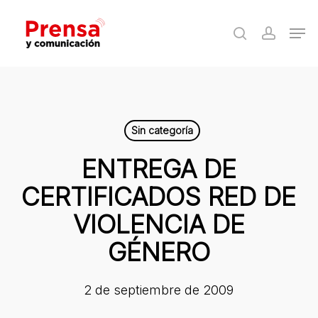
Skip
Men
to
search
accoun
Close
main
Menu
content
Sin categoría
ENTREGA DE
CERTIFICADOS RED DE
VIOLENCIA DE
GÉNERO
2 de septiembre de 2009