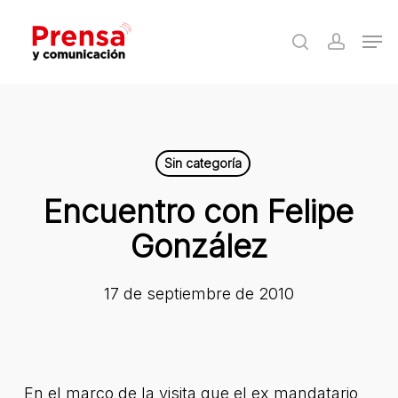
Skip
Men
to
search
accoun
Close
main
Menu
content
Sin categoría
Encuentro con Felipe
González
17 de septiembre de 2010
En el marco de la visita que el ex mandatario