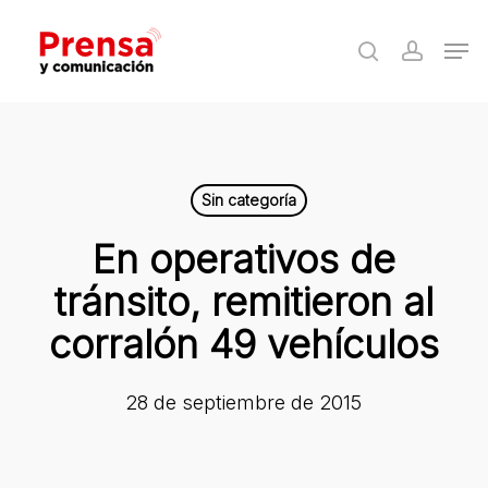
Skip
Men
to
search
accoun
Close
main
Menu
content
Sin categoría
En operativos de
tránsito, remitieron al
corralón 49 vehículos
28 de septiembre de 2015