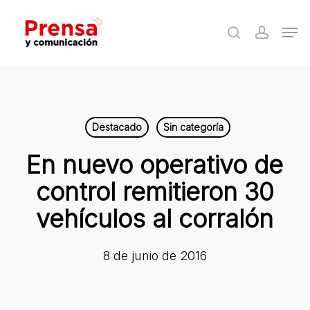
Skip
Men
to
search
accoun
Close
main
Menu
content
Destacado
Sin categoría
En nuevo operativo de
control remitieron 30
vehículos al corralón
8 de junio de 2016