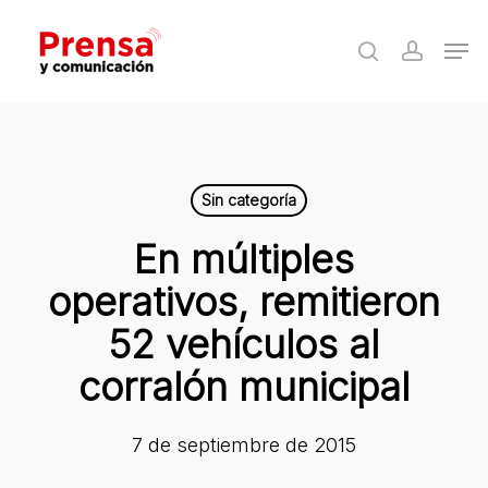
Skip
Men
to
search
accoun
Close
main
Menu
content
Sin categoría
En múltiples
operativos, remitieron
52 vehículos al
corralón municipal
7 de septiembre de 2015