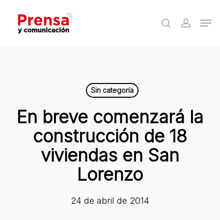
Skip
Men
to
search
accoun
Close
main
Menu
content
Sin categoría
En breve comenzará la
construcción de 18
viviendas en San
Lorenzo
24 de abril de 2014