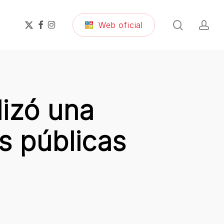
search
ac
x-
facebook
instagram
Web oficial
twitter
lizó una
as públicas