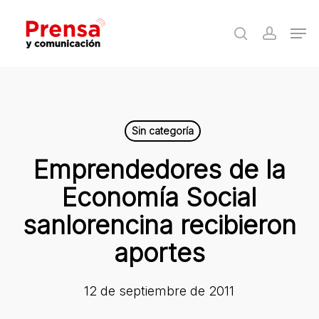
Skip
Men
to
search
accoun
Close
main
Menu
content
Sin categoría
Emprendedores de la
Economía Social
sanlorencina recibieron
aportes
12 de septiembre de 2011