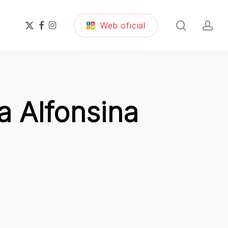
search
ac
x-
facebook
instagram
Web oficial
twitter
a Alfonsina