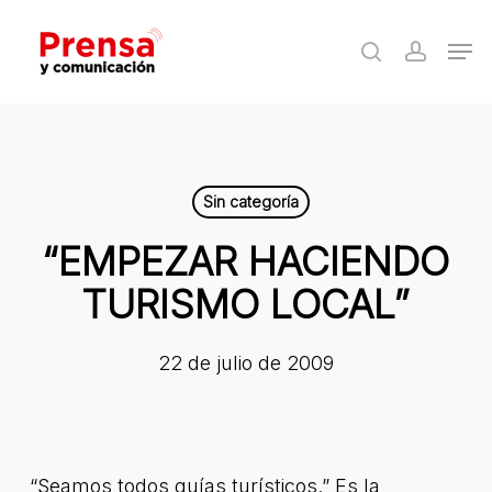
Skip
Men
to
search
accoun
Close
main
Menu
content
Sin categoría
“EMPEZAR HACIENDO
TURISMO LOCAL”
22 de julio de 2009
“Seamos todos guías turísticos.” Es la