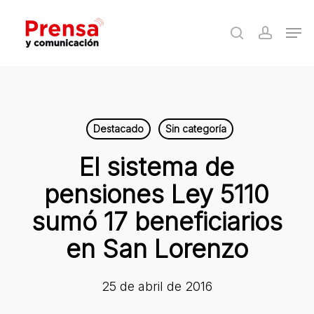
Skip
Men
to
search
accoun
Close
main
Menu
content
Destacado
Sin categoría
El sistema de
pensiones Ley 5110
sumó 17 beneficiarios
en San Lorenzo
25 de abril de 2016