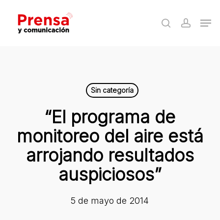
Skip
Men
to
search
accoun
Close
main
Menu
content
Sin categoría
“El programa de
monitoreo del aire está
arrojando resultados
auspiciosos”
5 de mayo de 2014