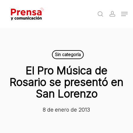
Skip
Men
to
search
accoun
Close
main
Menu
content
Sin categoría
El Pro Música de
Rosario se presentó en
San Lorenzo
8 de enero de 2013