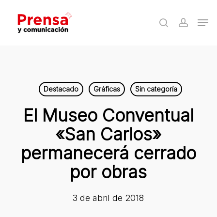
Skip
Men
to
search
accoun
Close
main
Menu
content
Destacado
Gráficas
Sin categoría
El Museo Conventual
«San Carlos»
permanecerá cerrado
por obras
3 de abril de 2018