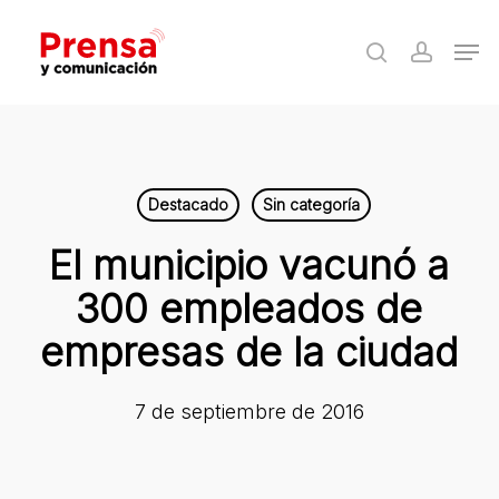
Skip
Men
to
search
accoun
Close
main
Menu
content
Destacado
Sin categoría
El municipio vacunó a
300 empleados de
empresas de la ciudad
7 de septiembre de 2016