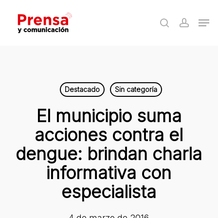
Skip
Men
to
search
accoun
Close
main
Menu
content
Destacado
Sin categoría
El municipio suma
acciones contra el
dengue: brindan charla
informativa con
especialista
4 de marzo de 2016