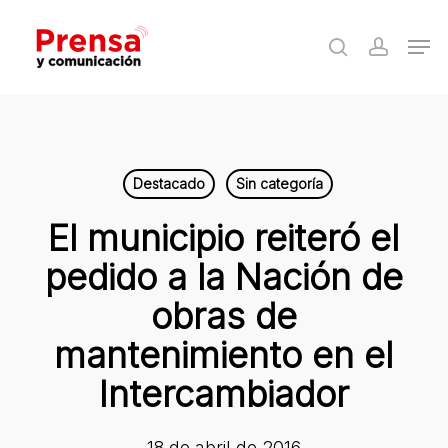
Skip
Men
to
search
accoun
Close
main
Menu
content
Destacado
Sin categoría
El municipio reiteró el
pedido a la Nación de
obras de
mantenimiento en el
Intercambiador
18 de abril de 2016