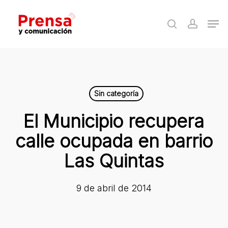
Skip
Men
to
search
accoun
Close
main
Menu
content
Sin categoría
El Municipio recupera
calle ocupada en barrio
Las Quintas
9 de abril de 2014