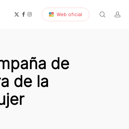
search
ac
x-
facebook
instagram
Web oficial
twitter
campaña de
a de la
ujer