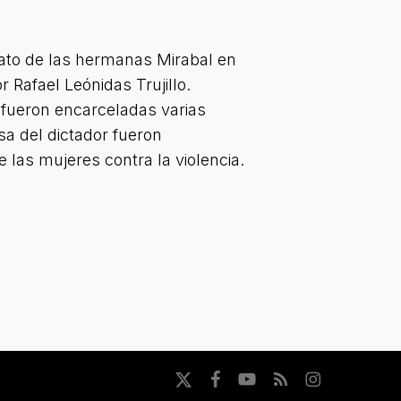
nato de las hermanas Mirabal en
 Rafael Leónidas Trujillo.
y fueron encarceladas varias
sa del dictador fueron
 las mujeres contra la violencia.
x-
facebook
youtube
RSS
instagram
twitter