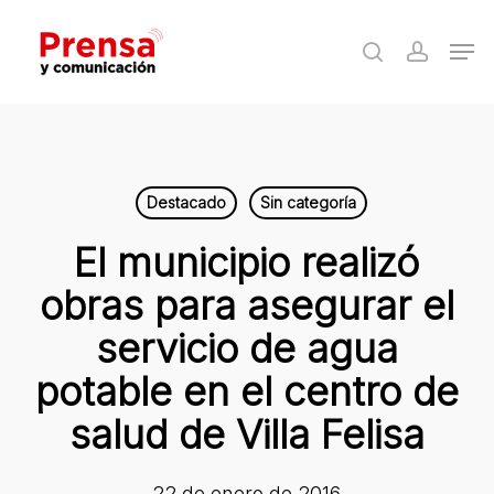
Skip
Men
to
search
accoun
Close
main
Menu
content
Destacado
Sin categoría
El municipio realizó
obras para asegurar el
servicio de agua
potable en el centro de
salud de Villa Felisa
22 de enero de 2016