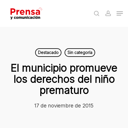
Skip
Men
to
search
accoun
Close
main
Menu
content
Destacado
Sin categoría
El municipio promueve
los derechos del niño
prematuro
17 de noviembre de 2015