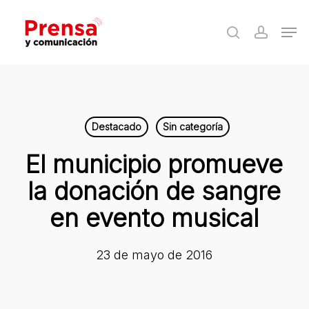
Skip
Men
to
search
accoun
Close
main
Menu
content
Destacado
Sin categoría
El municipio promueve
la donación de sangre
en evento musical
23 de mayo de 2016