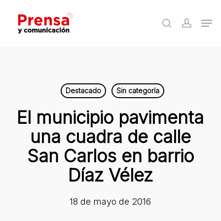
Skip
Men
to
search
accoun
Close
main
Menu
content
Destacado
Sin categoría
El municipio pavimenta
una cuadra de calle
San Carlos en barrio
Díaz Vélez
18 de mayo de 2016