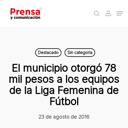
Skip
Men
to
search
accoun
Close
main
Menu
content
Destacado
Sin categoría
El municipio otorgó 78
mil pesos a los equipos
de la Liga Femenina de
Fútbol
23 de agosto de 2016