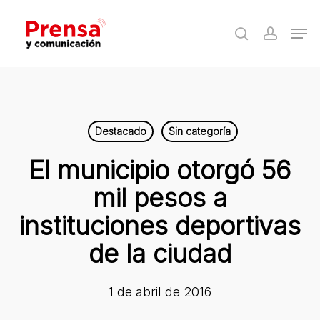
Skip
Men
to
search
accoun
Close
main
Menu
content
Destacado
Sin categoría
El municipio otorgó 56
mil pesos a
instituciones deportivas
de la ciudad
1 de abril de 2016