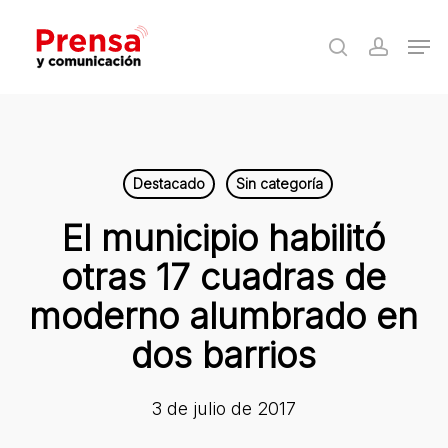
Skip
Men
to
search
accoun
Close
main
Menu
content
Destacado
Sin categoría
El municipio habilitó
otras 17 cuadras de
moderno alumbrado en
dos barrios
3 de julio de 2017