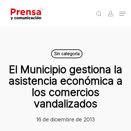
Skip
Men
to
search
accoun
Close
main
Menu
content
Sin categoría
El Municipio gestiona la
asistencia económica a
los comercios
vandalizados
16 de diciembre de 2013