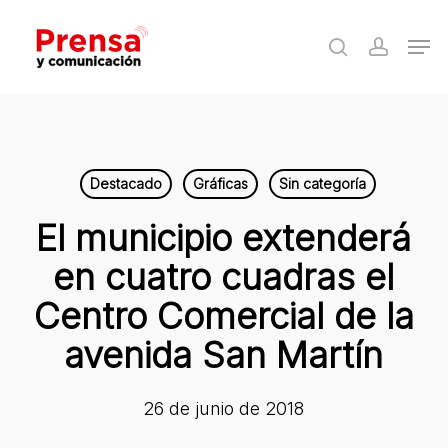
Skip
Men
to
search
accoun
Close
main
Menu
content
Destacado
Gráficas
Sin categoría
El municipio extenderá
en cuatro cuadras el
Centro Comercial de la
avenida San Martín
26 de junio de 2018