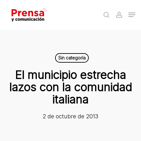
Skip
Men
to
search
accoun
Close
main
Menu
content
Sin categoría
El municipio estrecha
lazos con la comunidad
italiana
2 de octubre de 2013