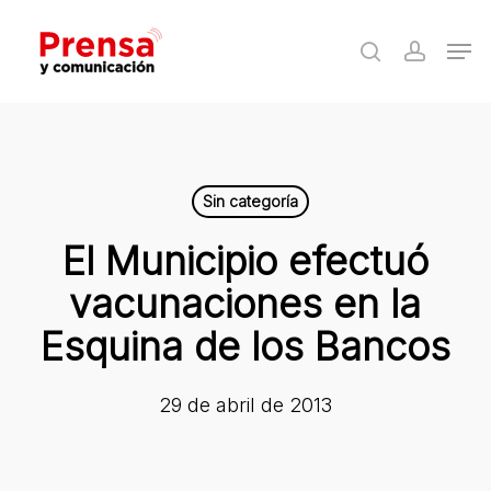
Skip
Men
to
search
accoun
Close
main
Menu
content
Sin categoría
El Municipio efectuó
vacunaciones en la
Esquina de los Bancos
29 de abril de 2013