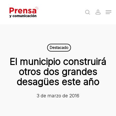
Skip
Men
to
search
accoun
Close
main
Menu
content
Destacado
El municipio construirá
otros dos grandes
desagües este año
3 de marzo de 2016