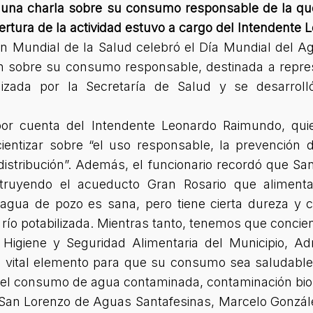
ó una charla sobre su consumo responsable de la que
pertura de la actividad estuvo a cargo del Intendente
ón Mundial de la Salud celebró el Día Mundial del 
ón sobre su consumo responsable, destinada a repre
nizada por la Secretaría de Salud y se desarroll
por cuenta del Intendente Leonardo Raimundo, qui
cientizar sobre “el uso responsable, la prevenció
distribución”. Además, el funcionario recordó que 
ruyendo el acueducto Gran Rosario que aliment
l agua de pozo es sana, pero tiene cierta dureza y 
ío potabilizada. Mientras tanto, tenemos que concient
e Higiene y Seguridad Alimentaria del Municipio, A
 vital elemento para que su consumo sea saludable.
l consumo de agua contaminada, contaminación biológ
to San Lorenzo de Aguas Santafesinas, Marcelo Gonzá