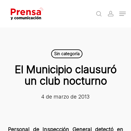
Skip
Men
to
search
accoun
Close
main
Menu
content
Sin categoría
El Municipio clausuró
un club nocturno
4 de marzo de 2013
Personal de Inspección General detectó en