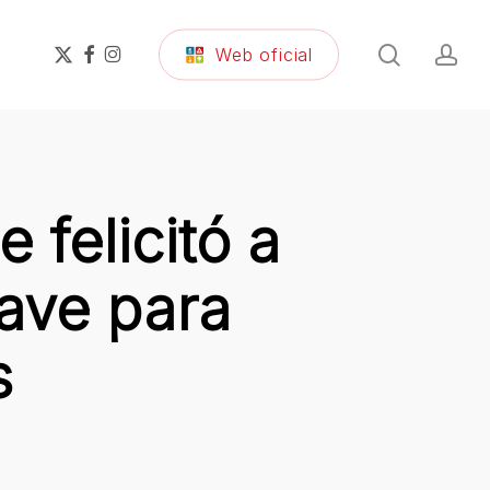
search
ac
x-
facebook
instagram
Web oficial
twitter
 felicitó a
ave para
s