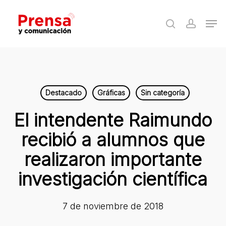
Skip
Men
to
search
accoun
Close
main
Menu
content
Destacado
Gráficas
Sin categoría
El intendente Raimundo
recibió a alumnos que
realizaron importante
investigación científica
7 de noviembre de 2018