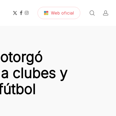
search
ac
x-
facebook
instagram
Web oficial
twitter
 otorgó
a clubes y
fútbol