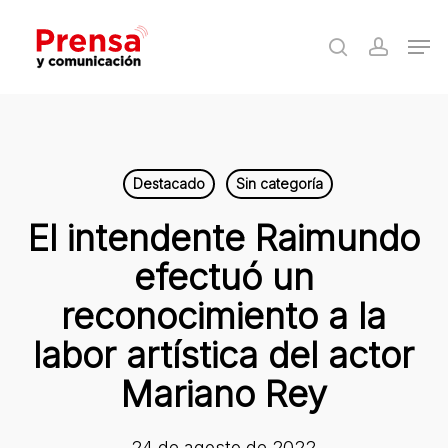
Skip
Men
to
search
accoun
Close
main
Menu
content
Destacado
Sin categoría
El intendente Raimundo
efectuó un
reconocimiento a la
labor artística del actor
Mariano Rey
24 de agosto de 2022