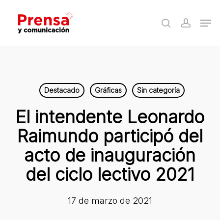
Skip
Men
to
search
accoun
Close
main
Menu
content
Destacado
Gráficas
Sin categoría
El intendente Leonardo
Raimundo participó del
acto de inauguración
del ciclo lectivo 2021
17 de marzo de 2021