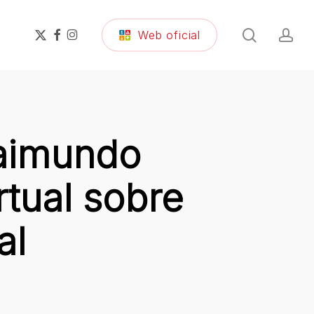
search
ac
x-
facebook
instagram
Web oficial
twitter
Raimundo
rtual sobre
al