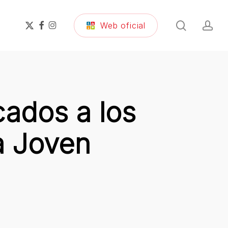
search
ac
x-
facebook
instagram
Web oficial
twitter
cados a los
a Joven